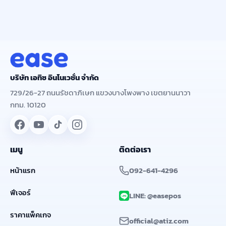
บริษัท เอทิซ อินโนเวชั่น จำกัด
729/26-27 ถนนรัชดาภิเษก แขวงบางโพงพาง เขตยานนาวา
กทม. 10120
เมนู
ติดต่อเรา
หน้าแรก
092-641-4296
ฟีเจอร์
LINE: @easepos
ราคาแพ็คเกจ
official@atiz.com